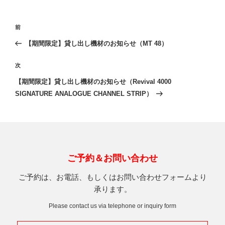
投
前
前
稿
の
【期間限定】貸し出し機材のお知らせ（MT 48）
ナ
投
ビ
稿
次
次
ゲ
の
【期間限定】貸し出し機材のお知らせ（Revival 4000
投
ー
SIGNATURE ANALOGUE CHANNEL STRIP）
稿
シ
ョ
ン
ご予約＆お問い合わせ
ご予約は、お電話、もしくはお問い合わせフォームより
承ります。
Please contact us via telephone or inquiry form