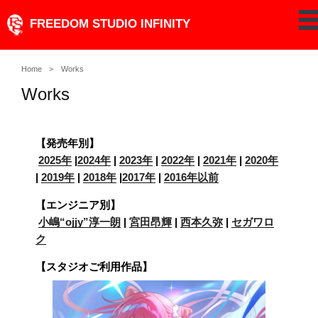
Skip
FREEDOM STUDIO INFINITY
pe
to
content
Home
Works
Works
【発売年別】
2025年
|
2024年
|
2023年
|
2022年
|
2021年
|
2020年
|
2019年
|
2018年
|
2017年
|
2016年以前
【エンジニア別】
小嶋“ojjy”淳一朗
|
宮田昂輝
|
西本久弥
|
セガワロ
ク
【スタジオご利用作品】