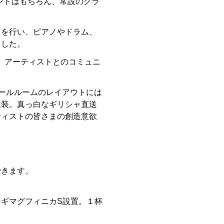
バンドはもちろん、常設のグラ
えを行い、ピアノやドラム、
ました。
おり、アーティストとのコミュニ
ロールルームのレイアウトには
改装。真っ白なギリシャ直送
ティストの皆さまの創造意欲
できます。
ギマグフィニカS設置。１杯