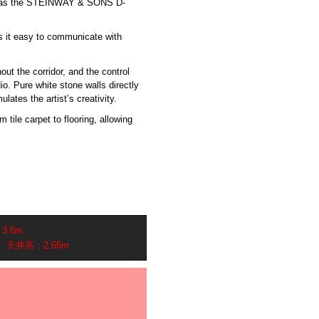
uch as the STEINWAY & SONS D-
s it easy to communicate with
out the corridor, and the control
o. Pure white stone walls directly
ates the artist’s creativity.
 tile carpet to flooring, allowing
.6m
天井高：2.65m