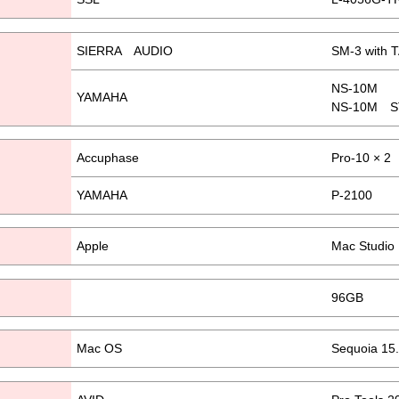
SIERRA AUDIO
SM‐3 with 
NS‐10M
YAMAHA
NS‐10M S
Accuphase
Pro‐10 × 2
YAMAHA
P‐2100
Apple
Mac Studio 
96GB
Mac OS
Sequoia 15