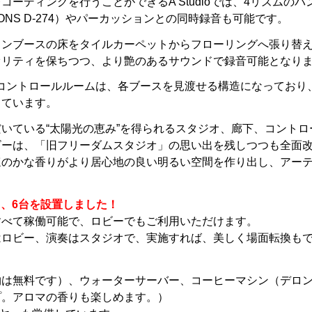
ーディングを行うことができるA Studioでは、4リズムの
SONS D-274）やパーカッションとの同時録音も可能です。
インブースの床をタイルカーペットからフローリングへ張り替
オリティを保ちつつ、より艶のあるサウンドで録音可能となり
Rを備えたコントロールルームは、各ブースを見渡せる構造になって
っています。
いている“太陽光の恵み”を得られるスタジオ、廊下、コント
ビーは、「旧フリーダムスタジオ」の思い出を残しつつも全面
ほのかな香りがより居心地の良い明るい空間を作り出し、アー
ラ、​6台を設置しました！
べて稼働可能で、​ロビーでもご利用いただけます。​
ロビー、演奏はスタジオで、​実施すれば、美しく場面転換も
物は無料です）、ウォーターサーバー、コーヒーマシン（デロン
。アロマの香りも楽しめます。）​