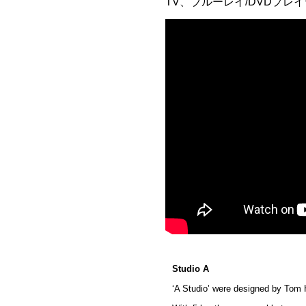
TV、ブルーレイ/DVDプレ
Studio A
‘A Studio’ were designed by Tom 