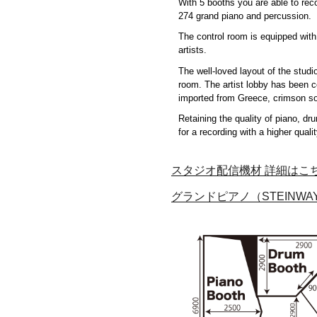
With 5 booths you are able to re
274 grand piano and percussion.
The control room is equipped wit
artists.
The well-loved layout of the studio
room. The artist lobby has been c
imported from Greece, crimson sofa
Retaining the quality of piano, dr
for a recording with a higher quali
スタジオ配信機材 詳細はこ
グランドピアノ（STEINWAY