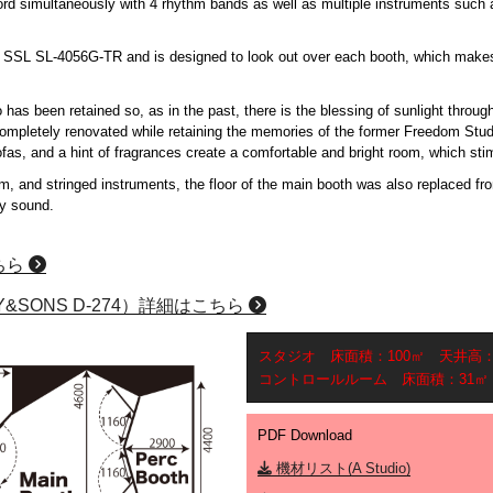
cord simultaneously with 4 rhythm bands as well as multiple instruments s
h SSL SL-4056G-TR and is designed to look out over each booth, which make
 has been retained so, as in the past, there is the blessing of sunlight through
ompletely renovated while retaining the memories of the former Freedom Studi
s, and a hint of fragrances create a comfortable and bright room, which stimul
um, and stringed instruments, the floor of the main booth was also replaced from
ty sound.
ちら
&SONS D-274）詳細はこちら
スタジオ 床面積：100㎡ 天井高：3
コントロールルーム 床面積：31㎡ 
PDF Download
機材リスト(A Studio)