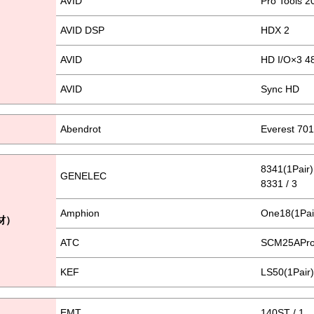
AVID
Pro Tools 2
AVID DSP
HDX 2
AVID
HD I/O×3 4
AVID
Sync HD
Abendrot
Everest 70
8341(1Pair) 
GENELEC
8331 / 3
Amphion
One18(1Pair
機材）
ATC
SCM25AProM
KEF
LS50(1Pair)
EMT
140ST / 1