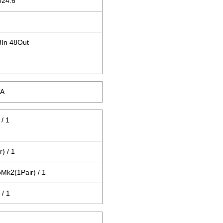
024.6
8In 48Out
1A
/ 1
) / 1
k2(1Pair) / 1
 / 1