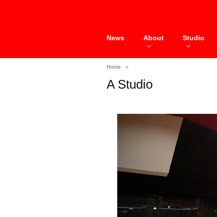
Skip
to
content
News
About
Studio
Home
A Studio