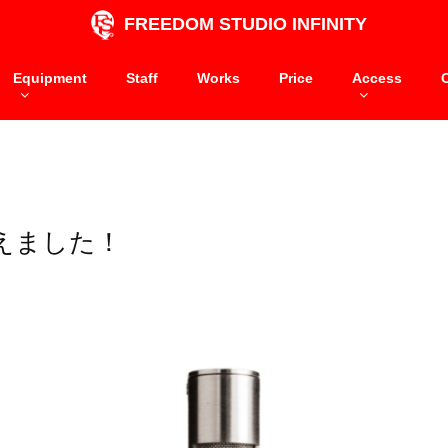
FREEDOM STUDIO INFINITY
Equipment
Staff
Works
Price
Access
えました！