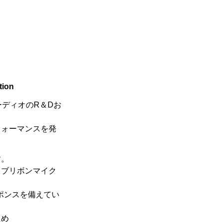
ion
ロオーディオのR＆Dお
フォーマンスを発
す。
ィブリボンマイク
ポンスを備えてい
ため