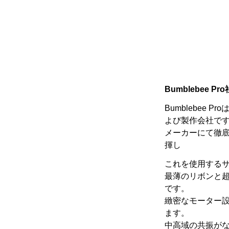
Bumblebee Pr
Bumblebee 
よび製作会社で
メーカーにて徹
揮し
これを使用する
最薄のリボンと
です。
緻密なモーター
ます。
中高域の共振が