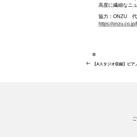
高度に繊細なニ
協力：ONZU 
https://onzu.co.jp
投
前
前
稿
の
【Aスタジオ収録】ピア
投
ナ
稿
ビ
ゲ
ー
シ
ご
ョ