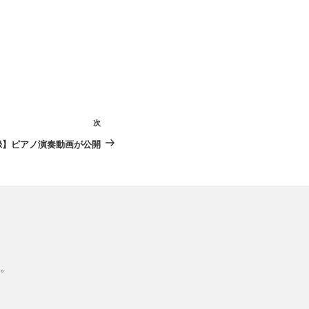
次
次
の
録】ピアノ演奏動画が公開
投
稿
。