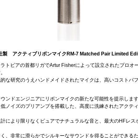
o社製 アクティブリボンマイクRM-7 Matched Pair Limited Edit
Proはラトビアの首都リガでArtur Fisherによって設立されたプ
す。
底的な研究のうえハンドメイドされたマイクは、高いコストパ
サウンドエンジニアにリボンマイクの新たな可能性を提示しま
超低ノイズのプリアンプを搭載した、高度に洗練されたアクテ
設計により限りなくピュアでナチュラルな音と、最大のHFレス
なく、非常に滑らかでシルキーなサウンドを得ることができる