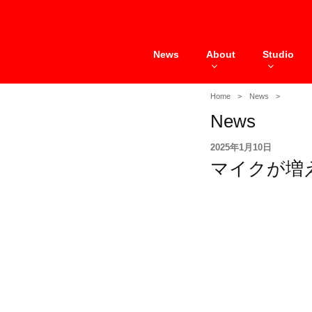
Skip
to
content
News
About
Studio
Home
News
News
投
2025年1月10日
稿
マイクが増
日: