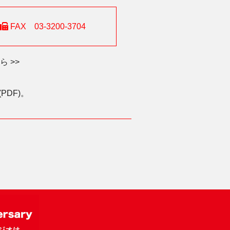
FAX 03-3200-3704
 >>
DF)。