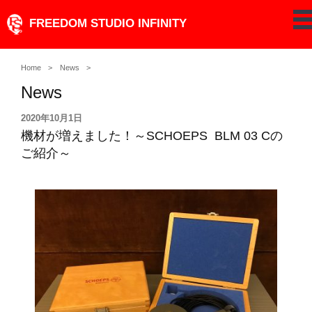
Skip
FREEDOM STUDIO INFINITY
pe
to
content
Home
News
News
投
2020年10月1日
稿
機材が増えました！～SCHOEPS BLM 03 Cの
日:
ご紹介～