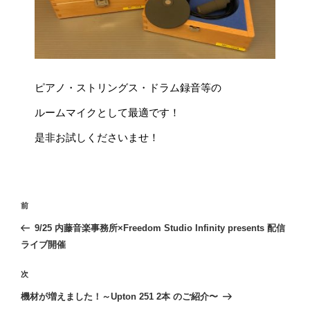
ピアノ・ストリングス・ドラム録音等の
ルームマイクとして最適です！
是非お試しくださいませ！
投
前
前
稿
の
9/25 内藤音楽事務所×Freedom Studio Infinity presents 配信
ナ
投
ライブ開催
ビ
稿
ゲ
次
次
の
ー
機材が増えました！～Upton 251 2本 のご紹介〜
投