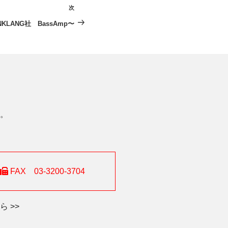
次
次
の
LANG社 BassAmp〜
投
稿
。
FAX 03-3200-3704
 >>