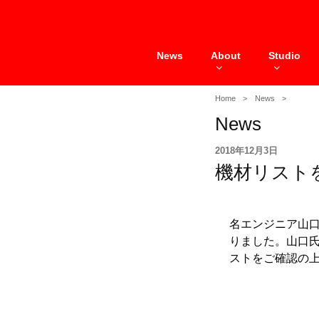
Skip
to
content
News
About
Studio
Home
News
News
投
2018年12月3日
稿
機材リスト
日:
名エンジニア山
りました。山口
ストをご確認の