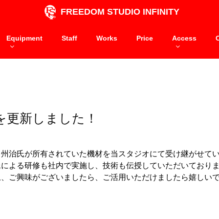
FREEDOM STUDIO INFINITY
Equipment
Staff
Works
Price
Access
を更新しました！
口州治氏が所有されていた機材を当スタジオにて受け継がせて
氏による研修も社内で実施し、技術も伝授していただいており
上、ご興味がございましたら、ご活用いただけましたら嬉しい