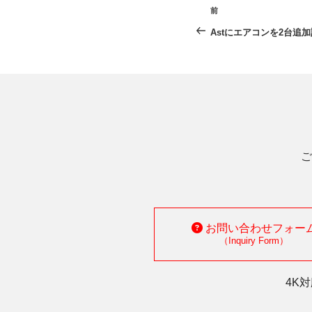
投
前
前
稿
の
Astにエアコンを2台追
投
ナ
稿
ビ
ゲ
ー
シ
ご
ョ
ン
お問い合わせフォー
（Inquiry Form）
4K