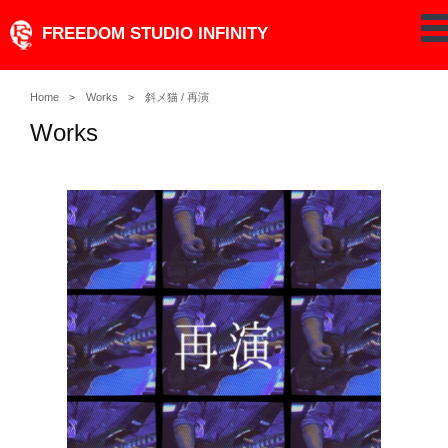
Skip
FREEDOM STUDIO INFINITY
pe
to
content
Home
Works
斜メ猫 / 再演
Works