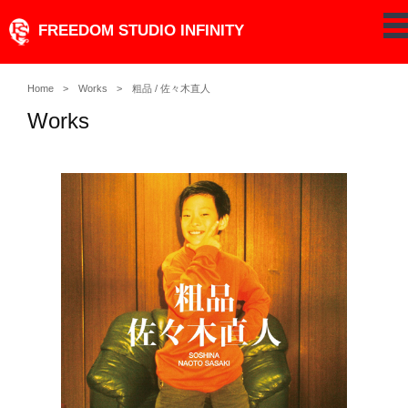
Skip
FREEDOM STUDIO INFINITY
pe
to
content
Home
Works
粗品 / 佐々木直人
Works