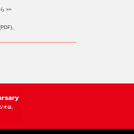
 >>
DF)。