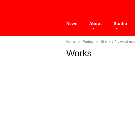
Skip
to
content
News
About
Studio
Home
Works
藤原さくら / wood moo
Works