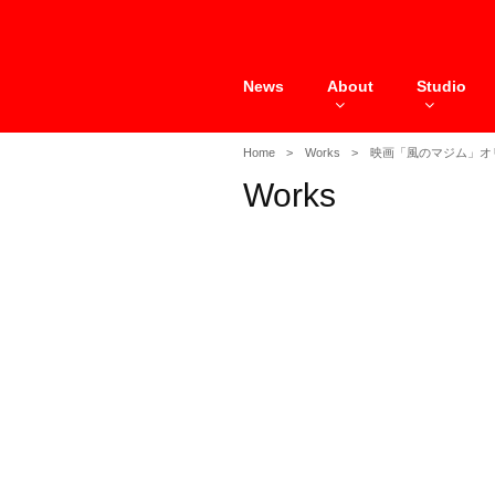
Skip
to
content
News
About
Studio
Home
Works
映画「風のマジム」オ
Works