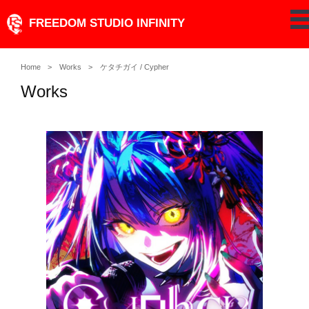
Skip
FREEDOM STUDIO INFINITY
pe
to
content
Home
Works
ケタチガイ / Cypher
Works