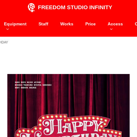
FREEDOM STUDIO INFINITY
Equipment
Staff
Works
Price
Access
THDAY