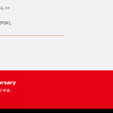
 >>
DF)。