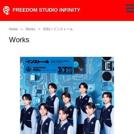
Skip
FREEDOM STUDIO INFINITY
pe
to
content
Home
Works
ICEx / インストール
Works