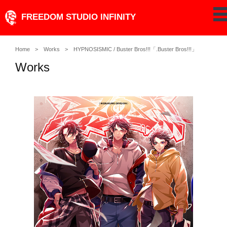
Skip
FREEDOM STUDIO INFINITY
pe
to
content
Home
Works
HYPNOSISMIC / Buster Bros!!!「.Buster Bros!!!」
Works