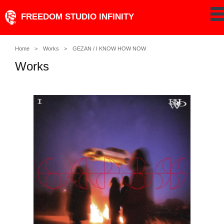
Skip
FREEDOM STUDIO INFINITY
pe
to
content
Home
Works
GEZAN / I KNOW HOW NOW
Works