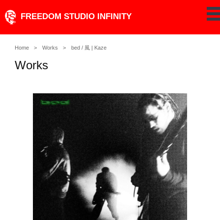
Skip
FREEDOM STUDIO INFINITY
pe
to
content
Home
Works
bed / 風 | Kaze
Works