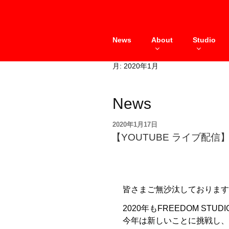
Skip
to
content
News
About
Studio
月:
2020年1月
News
投
2020年1月17日
稿
【YOUTUBE ライブ配
日:
皆さまご無沙汰しております
2020年もFREEDOM STUD
今年は新しいことに挑戦し、