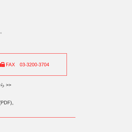
。
FAX 03-3200-3704
 >>
DF)。